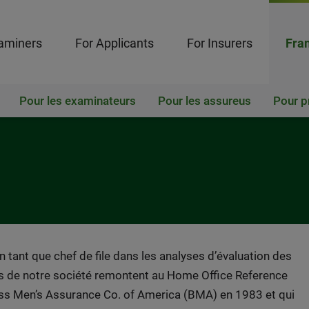
aminers
For Applicants
For Insurers
Fran
Pour les examinateurs
Pour les assureus
Pour p
 tant que chef de file dans les analyses d’évaluation des
es de notre société remontent au Home Office Reference
ness Men’s Assurance Co. of America (BMA) en 1983 et qui